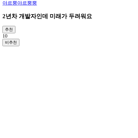
야르뿡야르뿡뿡
2년차 개발자인데 미래가 두려워요
추천
1
0
비추천