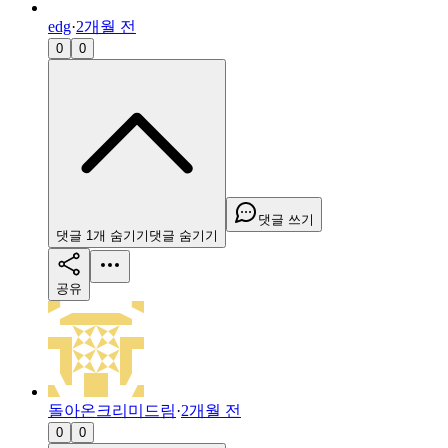
edg
·
2개월 전
0
0
댓글 쓰기
댓글
1
개
숨기기
댓글
숨기기
공유
돌아온크리미드림
·
2개월 전
0
0