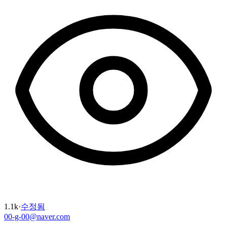
1.1k
·
수정됨
00-g-00@naver.com