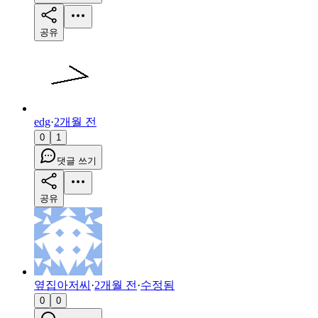
공유
edg
·
2개월 전
0
1
댓글 쓰기
공유
옆집아저씨
·
2개월 전
·
수정됨
0
0