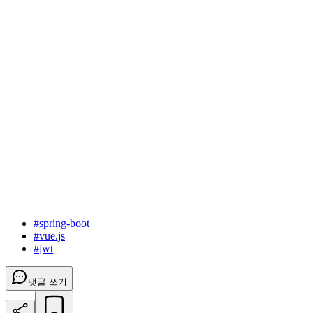
#
spring-boot
#
vue.js
#
jwt
댓글 쓰기