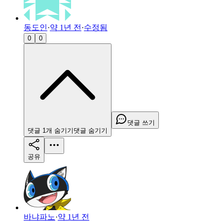
동도인
·
약 1년 전
·
수정됨
0
0
댓글 쓰기
댓글
1
개
숨기기
댓글
숨기기
공유
바냐파노
·
약 1년 전