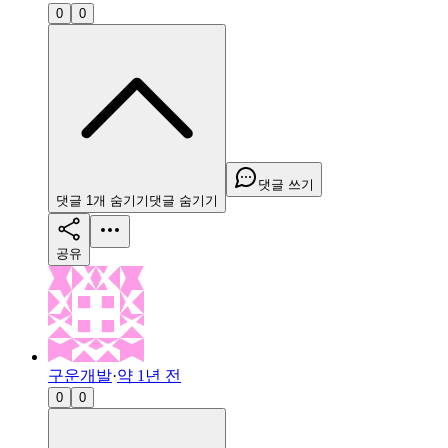
0
0
댓글 쓰기
댓글
1
개
숨기기
댓글
숨기기
공유
구운개발
·
약 1년 전
0
0