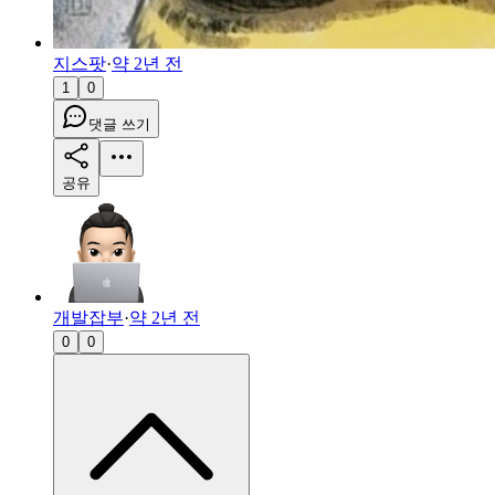
지스팟
·
약 2년 전
1
0
댓글 쓰기
공유
개발잡부
·
약 2년 전
0
0