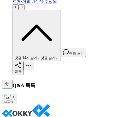
르매
·
거의 2년 전
·
수정됨
1
0
댓글 쓰기
댓글
14
개
숨기기
댓글
숨기기
공유
Q&A
목록