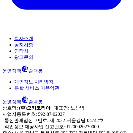
회사소개
공지사항
연락처
광고문의
운영정책
슬랙봇
개인정보 처리방침
통합 서비스 이용약관
운영정책
슬랙봇
상호명:
(주)오키코리아
| 대표명:
노상범
사업자등록번호:
592-87-02037
|
통신판매업신고번호:
제 2022-서울강남-04742호
|
직업정보 제공사업 신고번호:
J1200020230009
주소:
서울 강남구 봉은사로 303 TGL경복빌딩 502호
(
06103
)