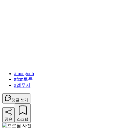
#
mongodb
#
fcm토큰
#
앱푸시
댓글 쓰기
공유
스크랩