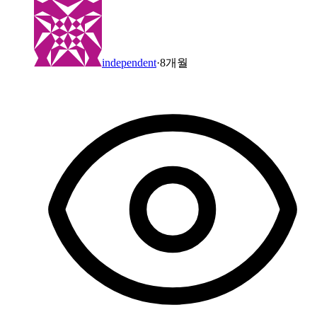
independent
·
8개월