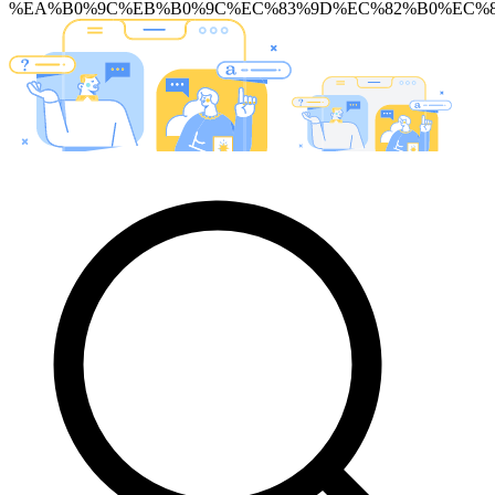
%EA%B0%9C%EB%B0%9C%EC%83%9D%EC%82%B0%EC%