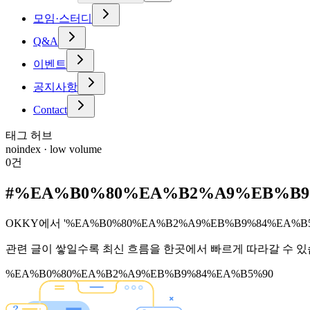
모임·스터디
Q&A
이벤트
공지사항
Contact
태그 허브
noindex · low volume
0
건
#
%EA%B0%80%EA%B2%A9%EB%B9
OKKY에서 '%EA%B0%80%EA%B2%A9%EB%B9%84%EA%
관련 글이 쌓일수록 최신 흐름을 한곳에서 빠르게 따라갈 수 있
%EA%B0%80%EA%B2%A9%EB%B9%84%EA%B5%90