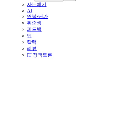
사는얘기
AI
연봉·단가
취준생
피드백
팁
칼럼
리뷰
IT 정책토론