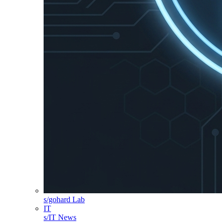
s/gohard Lab
IT
s/IT News