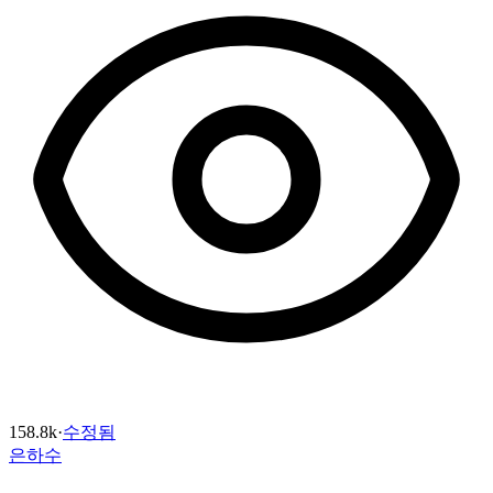
158.8k
·
수정됨
은하수