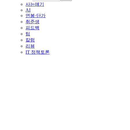
사는얘기
AI
연봉·단가
취준생
피드백
팁
칼럼
리뷰
IT 정책토론