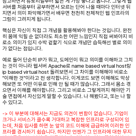
참고하면서 튜토리얼부터 밟는 게 가장 좋다고 봅니다. 그렇게 웹
서버를 처음부터 공부하면서 모르는 단어 나올 때마다 인터넷 뒤
지면서 의미 파악해가면서 배우면 천천히 전체적인 웹 인프라의
그림이 그려지게 됩니다.
핵심은 자신이 직접 그 개념을 활용해봐야 한다는 것입니다. 완전
히 몸에 익힐 순 없더라도 최소한 어떤 느낌인지 직접 써봐야지 비
로소 의미가 있지 수박 겉핥기 식으로 개념만 습득해선 별로 의미
가 없다는 점입니다.
예로 들어 단순히 IP가 뭐고, 도메인이 뭐고 의미를 이해하고 그치
는 것이 아니라 웹서버 Apache로 name based virtual host랑
ip based virtual host 돌려보면서 그 차이를 이해해야 비로소
"이해한 것"이라고 전 생각합니다. 이게코드 보면 이해해도 막상
해보면 또 어떤 이유로 인해 안 될 때가 많습니다. 그래서 몸소 겪
으면서 이해를 해야합니다. 그리고 비로소 그렇게까지 해야만 기
술 면접에서 자신있게 말할 수 있습니다. 나 해봤다고, 또는 나 할
수 있다고.
-> 이 부분에 대해서는 지금도 의견이 변함이 없습니다. 기업이
크거나 서비스가 클수록 거대하고 복잡한 인프라로 구성되어 있
는데, 처음 입사를 하면 눈 앞의 코드 이해에 급급하여 이러한 인
프라를 경시하기 쉽습니다. 하지만 언젠가 그 인프라에 대한 무지