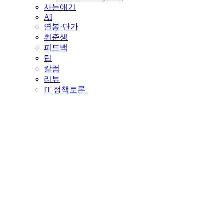
사는얘기
AI
연봉·단가
취준생
피드백
팁
칼럼
리뷰
IT 정책토론