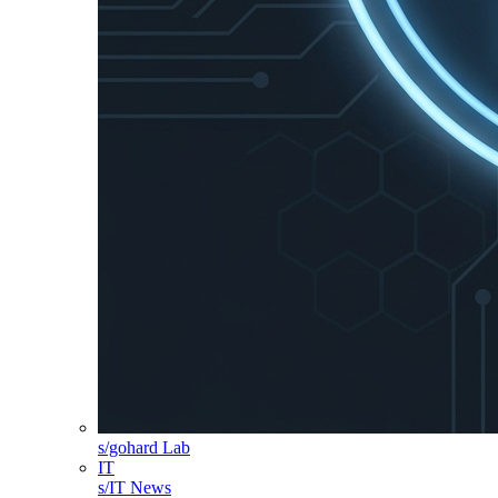
s/gohard Lab
IT
s/IT News