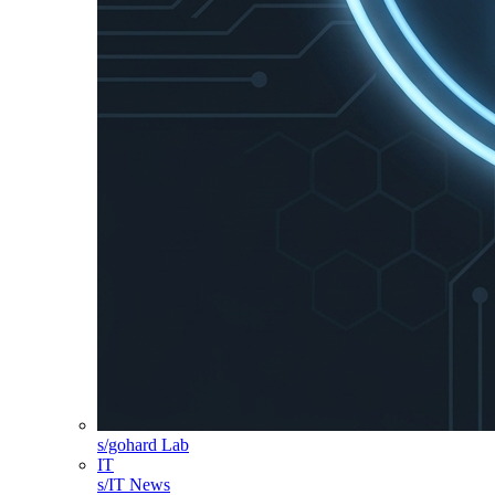
s/gohard Lab
IT
s/IT News