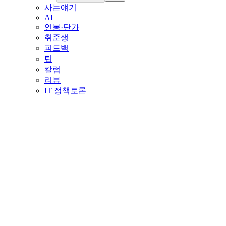
사는얘기
AI
연봉·단가
취준생
피드백
팁
칼럼
리뷰
IT 정책토론