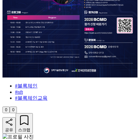
#
블록체인
#
nft
#
블록체인교육
0
0
공유
스크랩