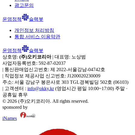
광고문의
운영정책
슬랙봇
개인정보 처리방침
통합 서비스 이용약관
운영정책
슬랙봇
상호명:
(주)오키코리아
| 대표명:
노상범
사업자등록번호:
592-87-02037
|
통신판매업신고번호:
제 2022-서울강남-04742호
|
직업정보 제공사업 신고번호:
J1200020230009
주소:
서울 강남구 봉은사로 303 TGL경복빌딩 502호
(
06103
)
|
고객센터 :
info@okky.kr
(영업시간 평일 10:00~17:00) 주말 ·
공휴일 휴무
©
2026
(주)오키코리아
. All rights reserved.
sponsored by
iNames