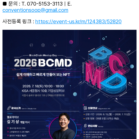
■ 문의 : T. 070-5153-3113ㅣE.
conventionsoop@gmail.com
사전등록 링크 :
https://event-us.kr/m/124383/52820