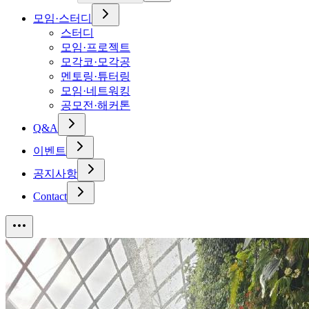
모임·스터디
스터디
모임·프로젝트
모각코·모각공
멘토링·튜터링
모임·네트워킹
공모전·해커톤
Q&A
이벤트
공지사항
Contact