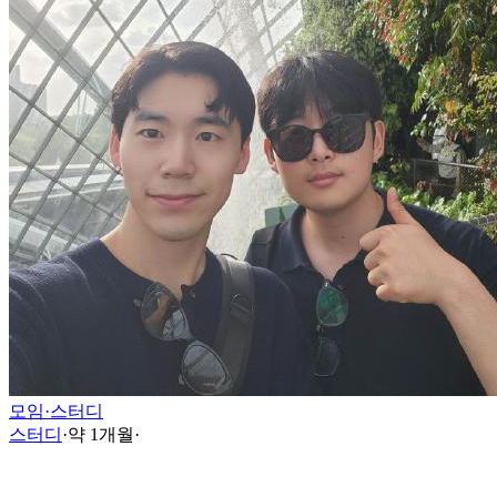
모임·스터디
스터디
·
약 1개월
·