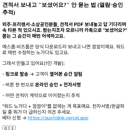
견적서 보내고 "보셨어요?" 안 묻는 법 (열람·승인
추적)
외주·프리랜서·소상공인분들, 견적서 PDF 보내놓고 답 기다리며
속 타본 적 있으시죠. 봤는지조차 모르니까 카톡으로 "보셨어요?"
묻는 그 순간이 매번 어색하고요.
예스폼·비즈폼은 양식 다운로드라 보내고 나면 깜깜이예요. 워드
로 매번 수정하는 노가다도 있고요.
그래서 만들고 있어요(1인 개발):
-
링크로 발송
→ 고객이
열어본 순간 알림
- 버튼 한 번으로
온라인 승인 + 전자서명
- 어떤 견적이 계약으로 이어졌는지 추적
"워드 노가다 + 깜깜이"를 없애는 게 목표예요. 전자서명/한글파
일 중 뭐가 더 급하신지 의견 주세요.
베타 신청 →
https://quotolink.vercel.app
0
1