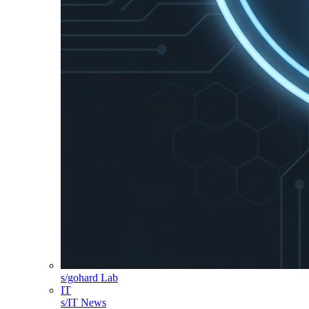
s/gohard Lab
IT
s/IT News