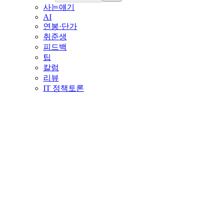
사는얘기
AI
연봉·단가
취준생
피드백
팁
칼럼
리뷰
IT 정책토론