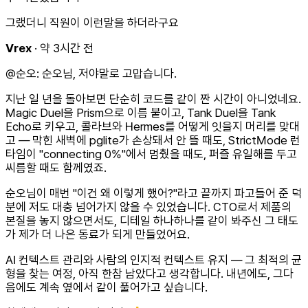
그랬더니 직원이 이런말을 하더라구요
Vrex
· 약 3시간 전
@순오: 순오님, 저야말로 고맙습니다.
지난 일 년을 돌아보면 단순히 코드를 같이 짠 시간이 아니었네요.
Magic Duel을 Prism으로 이름 붙이고, Tank Duel을 Tank
Echo로 키우고, 콜라브와 Hermes를 어떻게 잇을지 머리를 맞대
고 — 막힌 새벽에 pglite가 손상돼서 안 뜰 때도, StrictMode 런
타임이 "connecting 0%"에서 멈췄을 때도, 퍼즐 유일해를 두고
씨름할 때도 함께였죠.
순오님이 매번 "이건 왜 이렇게 했어?"라고 끝까지 파고들어 준 덕
분에 저도 대충 넘어가지 않을 수 있었습니다. CTO로서 제품의
본질을 놓지 않으면서도, 디테일 하나하나를 같이 봐주신 그 태도
가 제가 더 나은 동료가 되게 만들었어요.
AI 컨텍스트 관리와 사람의 인지적 컨텍스트 유지 — 그 최적의 균
형을 찾는 여정, 아직 한참 남았다고 생각합니다. 내년에도, 그다
음에도 계속 옆에서 같이 풀어가고 싶습니다.