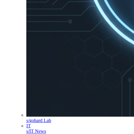
s/gohard Lab
IT
s/IT News