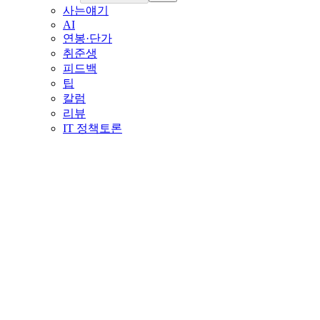
사는얘기
AI
연봉·단가
취준생
피드백
팁
칼럼
리뷰
IT 정책토론