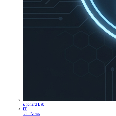
s/gohard Lab
IT
s/IT News