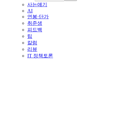
사는얘기
AI
연봉·단가
취준생
피드백
팁
칼럼
리뷰
IT 정책토론