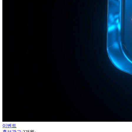
이벤트
홍보광고
·
2개월
·