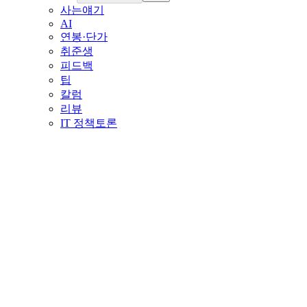
사는얘기
AI
연봉·단가
취준생
피드백
팁
칼럼
리뷰
IT 정책토론