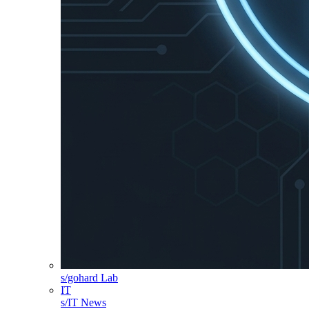
s/gohard Lab
IT
s/IT News