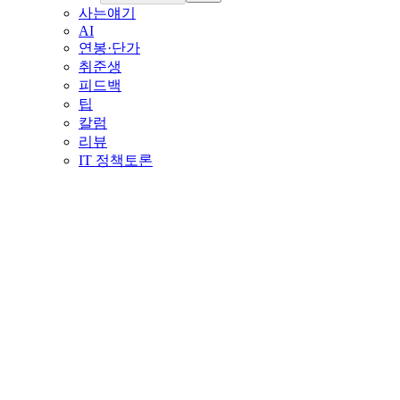
사는얘기
AI
연봉·단가
취준생
피드백
팁
칼럼
리뷰
IT 정책토론