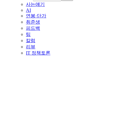
사는얘기
AI
연봉·단가
취준생
피드백
팁
칼럼
리뷰
IT 정책토론