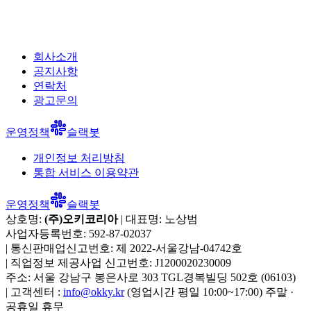
회사소개
공지사항
연락처
광고문의
운영정책
슬랙봇
개인정보 처리방침
통합 서비스 이용약관
운영정책
슬랙봇
상호명:
(주)오키코리아
| 대표명:
노상범
사업자등록번호:
592-87-02037
|
통신판매업신고번호:
제 2022-서울강남-04742호
|
직업정보 제공사업 신고번호:
J1200020230009
주소:
서울 강남구 봉은사로 303 TGL경복빌딩 502호
(
06103
)
|
고객센터 :
info@okky.kr
(영업시간 평일 10:00~17:00) 주말 ·
공휴일 휴무