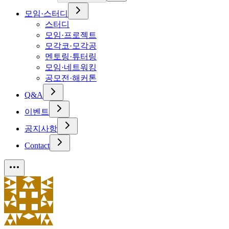
모임·스터디
스터디
모임·프로젝트
모각코·모각공
멘토링·튜터링
모임·네트워킹
공모전·해커톤
Q&A
이벤트
공지사항
Contact