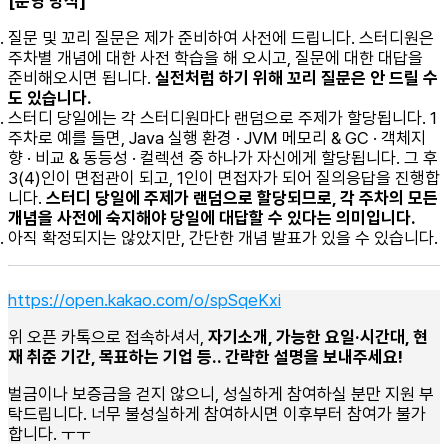
[운영 방식]
질문 및 꼬리 질문은 제가 준비하여 사전에 드립니다. 스터디원은
주차별 개념에 대한 사전 학습을 해 오시고, 질문에 대한 대답을
준비해오시면 됩니다.
실전처럼 하기 위해 꼬리 질문은 안 드릴 수
도 있습니다.
스터디 당일에는 각 스터디원마다 랜덤으로 주제가 할당됩니다. 1
주차로 예를 들면, Java 실행 환경 · JVM 메모리 & GC · 객체지
향 · 비교 & 동등성 · 컬렉션 중 하나가 자신에게 할당됩니다. 그 후
3(4)인이 면접관이 되고, 1인이 면접자가 되어 질의응답을 진행합
니다.
스터디 당일에 주제가 랜덤으로 할당되므로, 각 주차의 모든
개념을 사전에 숙지해야 당일에 대답할 수 있다는 의미입니다.
아직 확정되지는 않았지만, 간단한 개념 발표가 있을 수 있습니다.
https://open.kakao.com/o/spSqeKxi
위 오픈 카톡으로 접속하셔서,
자기소개, 가능한 요일·시간대, 현
재 취준 기간, 목표하는 기업 등.. 간략한 설명을 보내주세요!
벌금이나 보증금을 걷지 않으니, 성실하게 참여하실 분만 지원 부
탁드립니다. 너무 불성실하게 참여하시면 이후부터 참여가 불가
합니다. ㅜㅜ