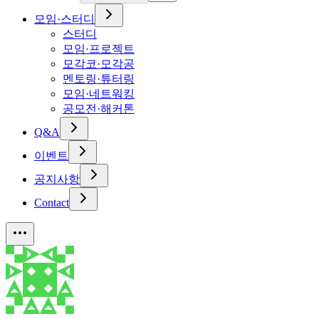
모임·스터디
스터디
모임·프로젝트
모각코·모각공
멘토링·튜터링
모임·네트워킹
공모전·해커톤
Q&A
이벤트
공지사항
Contact