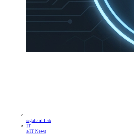
s/gohard Lab
IT
s/IT News