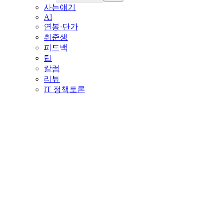
사는얘기
AI
연봉·단가
취준생
피드백
팁
칼럼
리뷰
IT 정책토론