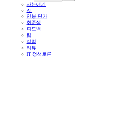
사는얘기
AI
연봉·단가
취준생
피드백
팁
칼럼
리뷰
IT 정책토론