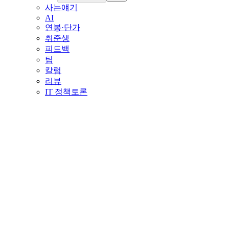
사는얘기
AI
연봉·단가
취준생
피드백
팁
칼럼
리뷰
IT 정책토론