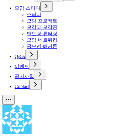
모임·스터디
스터디
모임·프로젝트
모각코·모각공
멘토링·튜터링
모임·네트워킹
공모전·해커톤
Q&A
이벤트
공지사항
Contact