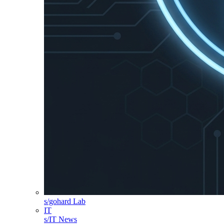
s/gohard Lab
IT
s/IT News