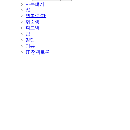
사는얘기
AI
연봉·단가
취준생
피드백
팁
칼럼
리뷰
IT 정책토론