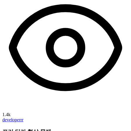
1.4k
developerrr