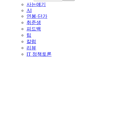
사는얘기
AI
연봉·단가
취준생
피드백
팁
칼럼
리뷰
IT 정책토론