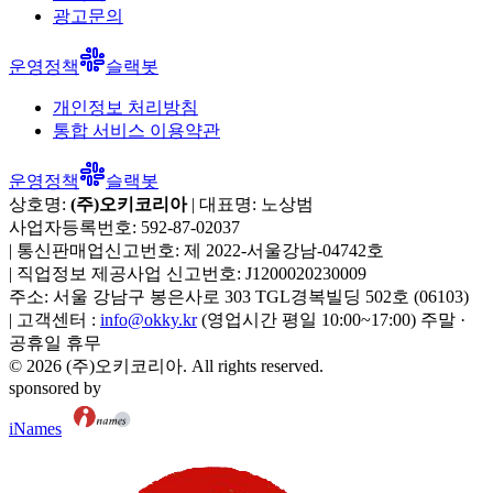
광고문의
운영정책
슬랙봇
개인정보 처리방침
통합 서비스 이용약관
운영정책
슬랙봇
상호명:
(주)오키코리아
| 대표명:
노상범
사업자등록번호:
592-87-02037
|
통신판매업신고번호:
제 2022-서울강남-04742호
|
직업정보 제공사업 신고번호:
J1200020230009
주소:
서울 강남구 봉은사로 303 TGL경복빌딩 502호
(
06103
)
|
고객센터 :
info@okky.kr
(영업시간 평일 10:00~17:00) 주말 ·
공휴일 휴무
©
2026
(주)오키코리아
. All rights reserved.
sponsored by
iNames