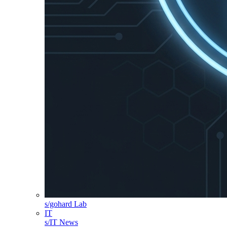
s/gohard Lab
IT
s/IT News