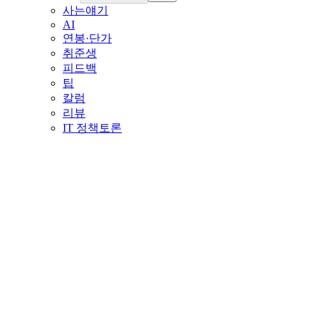
사는얘기
AI
연봉·단가
취준생
피드백
팁
칼럼
리뷰
IT 정책토론