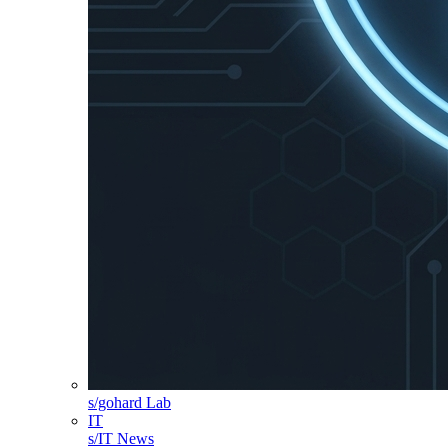
s/gohard Lab
IT
s/IT News