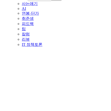
사는얘기
AI
연봉·단가
취준생
피드백
팁
칼럼
리뷰
IT 정책토론