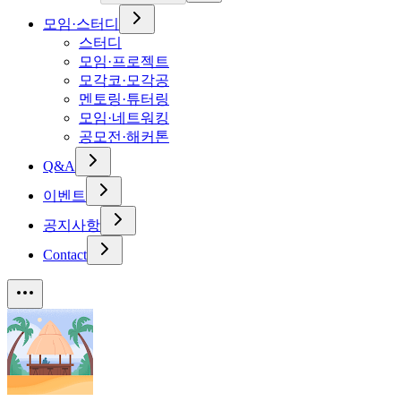
모임·스터디
스터디
모임·프로젝트
모각코·모각공
멘토링·튜터링
모임·네트워킹
공모전·해커톤
Q&A
이벤트
공지사항
Contact