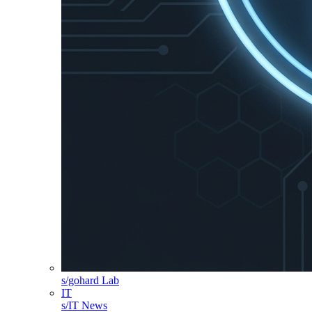
s/gohard Lab
IT
s/IT News