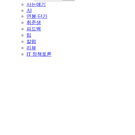
사는얘기
AI
연봉·단가
취준생
피드백
팁
칼럼
리뷰
IT 정책토론