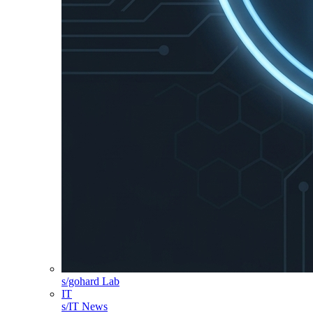
s/gohard Lab
IT
s/IT News