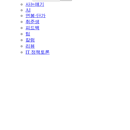
사는얘기
AI
연봉·단가
취준생
피드백
팁
칼럼
리뷰
IT 정책토론