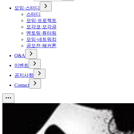
모임·스터디
스터디
모임·프로젝트
모각코·모각공
멘토링·튜터링
모임·네트워킹
공모전·해커톤
Q&A
이벤트
공지사항
Contact