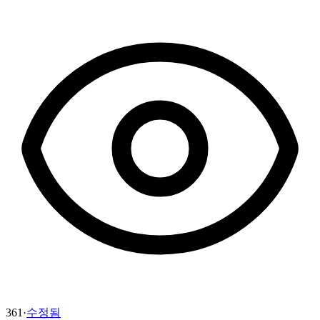
361
·
수정됨