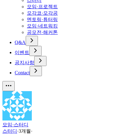
스터디
모임·프로젝트
모각코·모각공
멘토링·튜터링
모임·네트워킹
공모전·해커톤
Q&A
이벤트
공지사항
Contact
모임·스터디
스터디
·
3개월
·