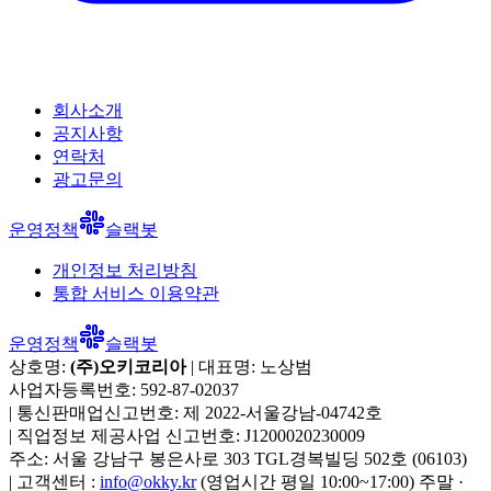
회사소개
공지사항
연락처
광고문의
운영정책
슬랙봇
개인정보 처리방침
통합 서비스 이용약관
운영정책
슬랙봇
상호명:
(주)오키코리아
| 대표명:
노상범
사업자등록번호:
592-87-02037
|
통신판매업신고번호:
제 2022-서울강남-04742호
|
직업정보 제공사업 신고번호:
J1200020230009
주소:
서울 강남구 봉은사로 303 TGL경복빌딩 502호
(
06103
)
|
고객센터 :
info@okky.kr
(영업시간 평일 10:00~17:00) 주말 ·