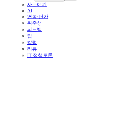
사는얘기
AI
연봉·단가
취준생
피드백
팁
칼럼
리뷰
IT 정책토론