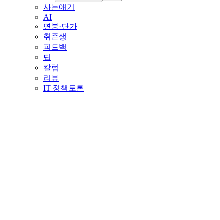
사는얘기
AI
연봉·단가
취준생
피드백
팁
칼럼
리뷰
IT 정책토론