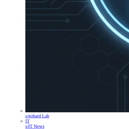
s/gohard Lab
IT
s/IT News