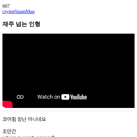
607
cryingSpamMan
재주 넘는 인형
코어힘 장난 아니네요
조만간