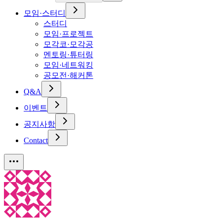
모임·스터디
스터디
모임·프로젝트
모각코·모각공
멘토링·튜터링
모임·네트워킹
공모전·해커톤
Q&A
이벤트
공지사항
Contact