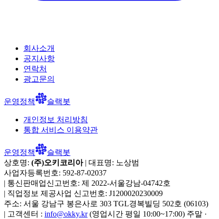
회사소개
공지사항
연락처
광고문의
운영정책
슬랙봇
개인정보 처리방침
통합 서비스 이용약관
운영정책
슬랙봇
상호명:
(주)오키코리아
| 대표명:
노상범
사업자등록번호:
592-87-02037
|
통신판매업신고번호:
제 2022-서울강남-04742호
|
직업정보 제공사업 신고번호:
J1200020230009
주소:
서울 강남구 봉은사로 303 TGL경복빌딩 502호
(
06103
)
|
고객센터 :
info@okky.kr
(영업시간 평일 10:00~17:00) 주말 ·