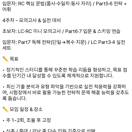
입문자: RC 핵심 문법(품사·수일치·동사 자리) / Part5·6 전략 +
어휘
4주차 – 모의고사 & 실전 대비
초보자: LC·RC 미니 모의고사 / Part6·7 입문 & 스키밍 연습
입문자: Part7 독해 전략(단일→복수 지문) / LC Part3·4 실전
세트
✏️ 목표
• 정기적인 스터디를 통해 꾸준한 학습 리듬을 형성하고, 목표 점
수를 단기간 내 달성할 수 있도록 체계적으로 지원합니다.
• 최신 기출 분석과 유형 파악을 기반으로 실전 적응력을 강화하
여, 시험장에서 바로 활용 가능한 전략적 문제 해결 능력을 갖추도
록 돕습니다.
✏️ 모임 일정 & 장소
• 주 1~2회, 조율 후 고정
• 신촌 / 홍대 / 강남 중 다수 인원 기준으로 선택