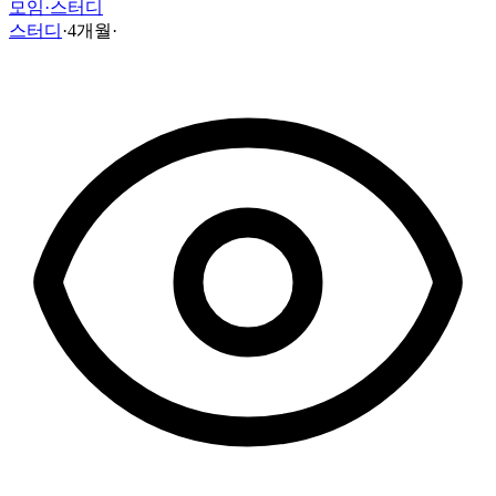
모임·스터디
스터디
·
4개월
·