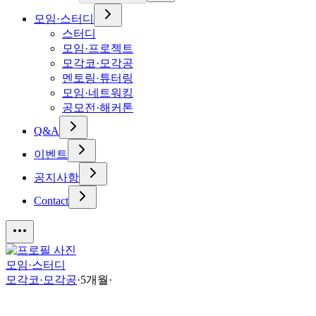
모임·스터디
스터디
모임·프로젝트
모각코·모각공
멘토링·튜터링
모임·네트워킹
공모전·해커톤
Q&A
이벤트
공지사항
Contact
모임·스터디
모각코·모각공
·
5개월
·