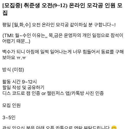
[모집중] 취준생 오전(9~12) 온라인 모각공 인원 모
집
평일 [월,화,수] 오전 온라인 모각공 같이하실 분 구합니다~!
(TMI: 월~수인 이유는,, 목,금은 운영자의 개인 일정으로 참석이
어렵기 때문…)
백수가 되니 아침에 일찍 일어나는게 너무 힘들어서 동료를 구해
보아요 ㅠ.ㅠ
방식 (미정)
활동 시간 9~12시
할일 작성 및 공유하기
디스 코드로 캠 인증 or 챌린저스 앱/카톡방 사진 인증
모집 인원
3~5인
관심 있으신 분은 아래 오픈 카톡으로 연락 부탁드립니다 😄